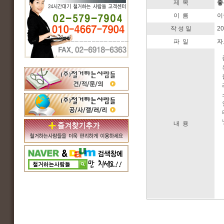
제 목
좋
이 름
이
작 성 일
2
파 일
자
내 용