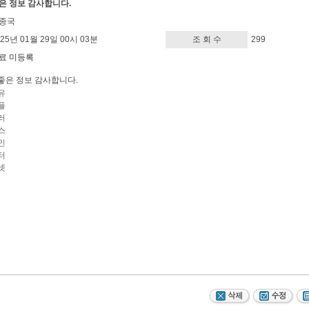
은 정보 감사합니다.
종국
025년 01월 29일 00시 03분
조 회 수
299
료 미등록
좋은 정보 감사합니다.
유
플
러
스
인
터
넷