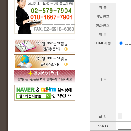
이 름
비밀번호
전화번호
제 목
HTML사용
aut
내 용
파 일
58403